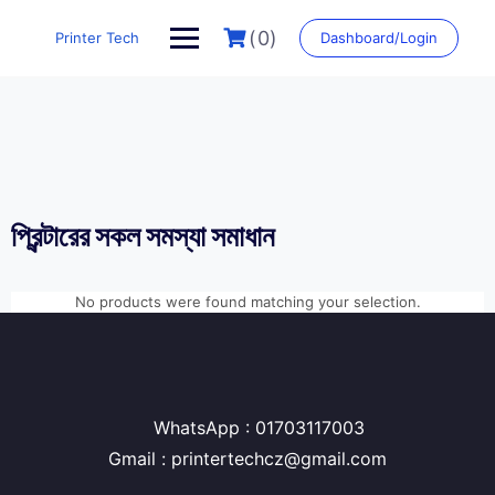
Skip
to
(0)
Printer Tech
Dashboard/Login
content
প্রিন্টারের সকল সমস্যা সমাধান
No products were found matching your selection.
WhatsApp : 01703117003
Gmail : printertechcz@gmail.com